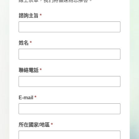
線上表單，我們將儘速為您解答。
If
諮詢主旨
*
you
are
姓名
*
human,
leave
this
聯絡電話
*
field
blank.
E-mail
*
所在國家/地區
*